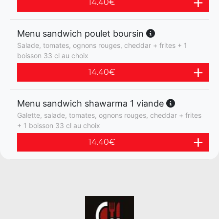
14.40
€
Menu sandwich poulet boursin
Salade, tomates, ognons rouges, cheddar + frites + 1
boisson 33 cl au choix
14.40
€
Menu sandwich shawarma 1 viande
Galette, salade, tomates, ognons rouges, cheddar + frites
+ 1 boisson 33 cl au choix
14.40
€