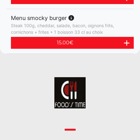
Menu smocky burger
Steak 100g, cheddar, salade, bacon, oignons frits,
cornichons + frites + 1 boisson 33 cl au choix
15.00
€