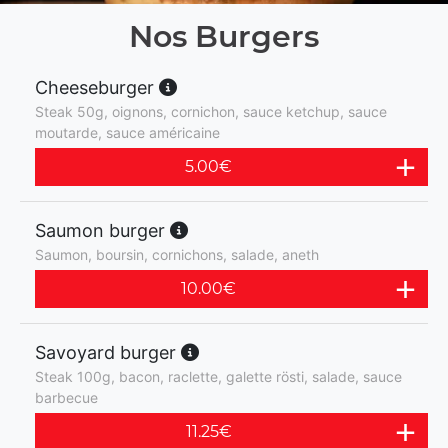
Nos Burgers
Cheeseburger
Steak 50g, oignons, cornichon, sauce ketchup, sauce
moutarde, sauce américaine
5.00
€
Saumon burger
Saumon, boursin, cornichons, salade, aneth
10.00
€
Savoyard burger
Steak 100g, bacon, raclette, galette rösti, salade, sauce
barbecue
11.25
€