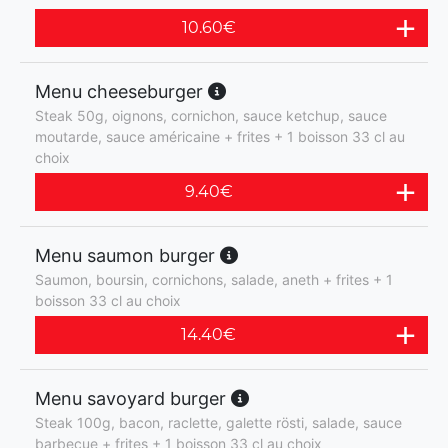
10.60
€
Menu cheeseburger
Steak 50g, oignons, cornichon, sauce ketchup, sauce
moutarde, sauce américaine + frites + 1 boisson 33 cl au
choix
9.40
€
Menu saumon burger
Saumon, boursin, cornichons, salade, aneth + frites + 1
boisson 33 cl au choix
14.40
€
Menu savoyard burger
Steak 100g, bacon, raclette, galette rösti, salade, sauce
barbecue + frites + 1 boisson 33 cl au choix