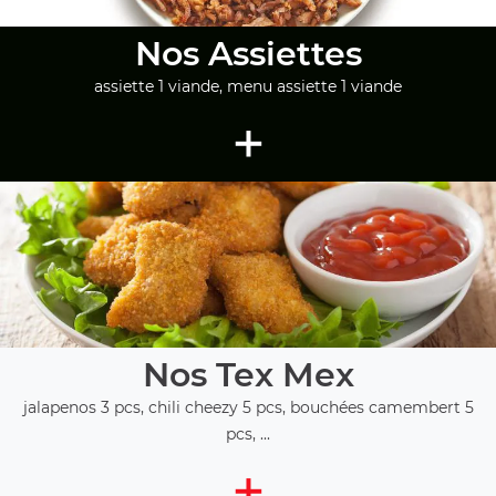
Nos Assiettes
assiette 1 viande, menu assiette 1 viande
+
Nos Tex Mex
jalapenos 3 pcs, chili cheezy 5 pcs, bouchées camembert 5
pcs, ...
+