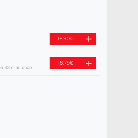
16.90
€
18.75
€
n 33 cl au choix