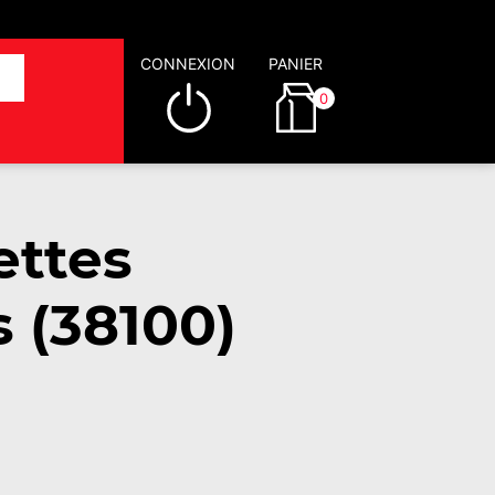
CONNEXION
PANIER
0
ettes
s (38100)