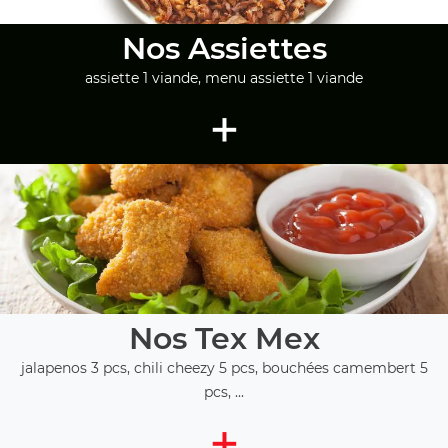
Nos Assiettes
assiette 1 viande, menu assiette 1 viande
+
Nos Tex Mex
jalapenos 3 pcs, chili cheezy 5 pcs, bouchées camembert 5
pcs, ...
+