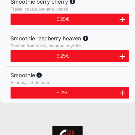
Smoothie berry cherry
Fraise, cassis, banane, cerise
6.25
€
Smoothie raspberry heaven
Pomme framboise, mangue, myrtille
6.25
€
Smoothie
Ananas, lait de coco
6.25
€