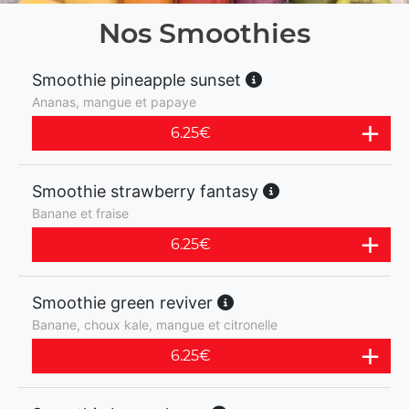
Nos Smoothies
Smoothie pineapple sunset
Ananas, mangue et papaye
6.25
€
Smoothie strawberry fantasy
Banane et fraise
6.25
€
Smoothie green reviver
Banane, choux kale, mangue et citronelle
6.25
€