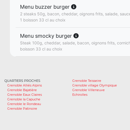
Menu buzzer burger
2 steaks 50g, bacon, cheddar, oignons frits, salade, sauce
1 boisson 33 cl au choix
Menu smocky burger
Steak 100g, cheddar, salade, bacon, oignons frits, cornich
boisson 33 cl au choix
QUARTIERS PROCHES
Grenoble Teisseire
Grenoble Alliés Alpins
Grenoble village Olympique
Grenoble Bajatière
Grenoble Villeneuve
Grenoble Eaux Claires
Echirolles
Grenoble la Capuche
Grenoble le Rondeau
Grenoble Patinoire