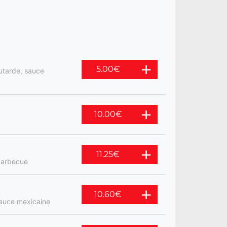
5.00
€
utarde, sauce
10.00
€
11.25
€
 barbecue
10.60
€
sauce mexicaine