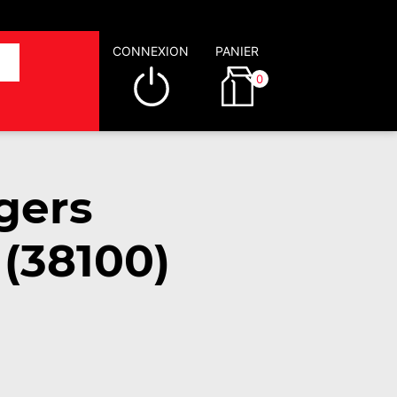
CONNEXION
PANIER
0
gers
 (38100)