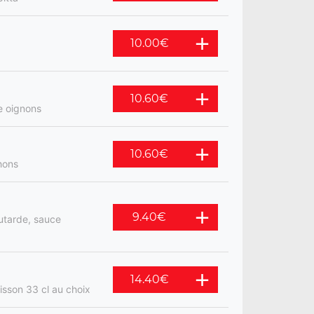
10.00
€
10.60
€
e oignons
10.60
€
hons
9.40
€
utarde, sauce
14.40
€
isson 33 cl au choix