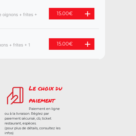
15.00
€
 oignons + frites +
15.00
€
ons + frites + 1
Le choix du
paiement
Paiement en ligne
ou à la livraison. Réglez par
paiement sécurisé, cb, ticket
restaurant, espèces.
(pour plus de détails, consultez les
infos)