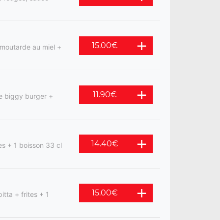
15.00
€
 moutarde au miel +
11.90
€
e biggy burger +
14.40
€
s + 1 boisson 33 cl
15.00
€
tta + frites + 1