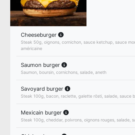
Cheeseburger
Steak 50g, oignons, cornichon, sauce ketchup, sauce mo
américaine
Saumon burger
Saumon, boursin, cornichons, salade, aneth
Savoyard burger
Steak 100g, bacon, raclette, galette rösti, salade, sauce
Mexicain burger
Steak 100g, cheddar, poivrons, oignons rouges, salade, 