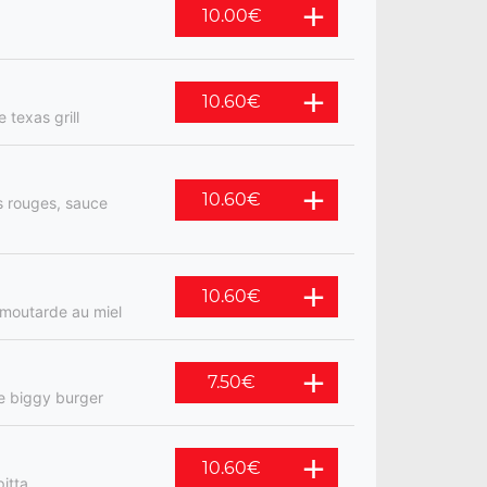
10.00
€
10.60
€
 texas grill
10.60
€
s rouges, sauce
10.60
€
 moutarde au miel
7.50
€
ce biggy burger
10.60
€
itta