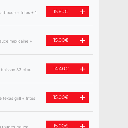
15.60
€
barbecue + frites + 1
15.00
€
sauce mexicaine +
14.40
€
 boisson 33 cl au
15.00
€
texas grill + frites
15.00
€
s rouges, sauce