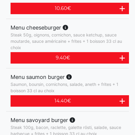
10.60
€
Menu cheeseburger
Steak 50g, oignons, cornichon, sauce ketchup, sauce
moutarde, sauce américaine + frites + 1 boisson 33 cl au
choix
9.40
€
Menu saumon burger
Saumon, boursin, cornichons, salade, aneth + frites + 1
boisson 33 cl au choix
14.40
€
Menu savoyard burger
Steak 100g, bacon, raclette, galette rösti, salade, sauce
barbecue + frites + 1 boisson 33 cl au choix