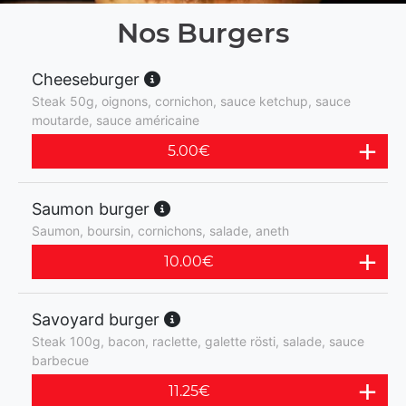
Nos Burgers
Cheeseburger
Steak 50g, oignons, cornichon, sauce ketchup, sauce
moutarde, sauce américaine
5.00
€
Saumon burger
Saumon, boursin, cornichons, salade, aneth
10.00
€
Savoyard burger
Steak 100g, bacon, raclette, galette rösti, salade, sauce
barbecue
11.25
€