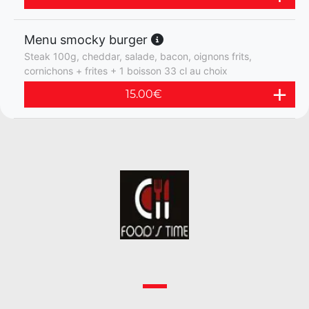
Menu smocky burger
Steak 100g, cheddar, salade, bacon, oignons frits,
cornichons + frites + 1 boisson 33 cl au choix
15.00
€