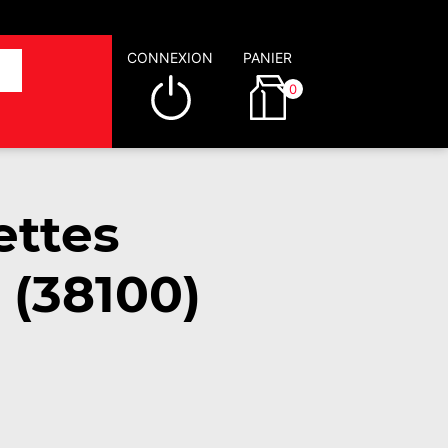
CONNEXION
PANIER
0
ettes
 (38100)