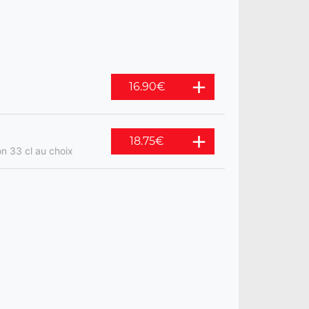
16.90
€
18.75
€
n 33 cl au choix