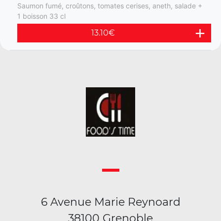
Saumon fumé, croûtons, tomates cerises, aneth, salade +
1 boisson 33 cl
13.10
€
6 Avenue Marie Reynoard
38100 Grenoble