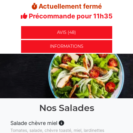
Actuellement fermé
Précommande pour 11h35
AVIS (48)
INFORMATIONS
Nos Salades
Salade chèvre miel
Tomates, salade, chèvre toasté, miel, lardinettes