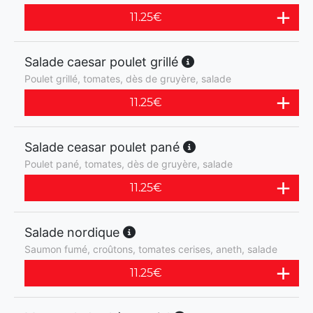
11.25
€
Salade caesar poulet grillé
Poulet grillé, tomates, dès de gruyère, salade
11.25
€
Salade ceasar poulet pané
Poulet pané, tomates, dès de gruyère, salade
11.25
€
Salade nordique
Saumon fumé, croûtons, tomates cerises, aneth, salade
11.25
€