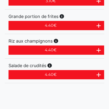
3.10
€
Grande portion de frites
4.40
€
Riz aux champignons
4.40
€
Salade de crudités
4.40
€