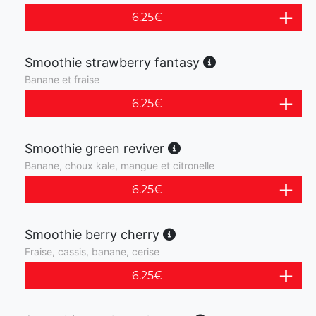
6.25
€
Smoothie strawberry fantasy
Banane et fraise
6.25
€
Smoothie green reviver
Banane, choux kale, mangue et citronelle
6.25
€
Smoothie berry cherry
Fraise, cassis, banane, cerise
6.25
€