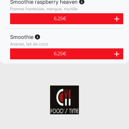
Smoothie raspberry heaven
Pomme framboise, mangue, myrtille
6.25
€
Smoothie
Ananas, lait de coco
6.25
€