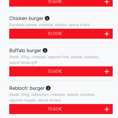
10.60
€
Chicken burger
Escalope panée, cheddar, salade, sauce brazil
10.00
€
Buffalo burger
Steak 100g, cheddar, oignons frits, salade, tomates,
sauce texas grill
10.60
€
Rebloch' burger
Steak 100g, reblochon, cheddar, salade, tomates,
oignons rouges, sauce tartare
10.60
€