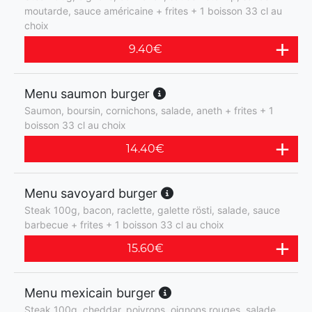
moutarde, sauce américaine + frites + 1 boisson 33 cl au
choix
9.40
€
Menu saumon burger
Saumon, boursin, cornichons, salade, aneth + frites + 1
boisson 33 cl au choix
14.40
€
Menu savoyard burger
Steak 100g, bacon, raclette, galette rösti, salade, sauce
barbecue + frites + 1 boisson 33 cl au choix
15.60
€
Menu mexicain burger
Steak 100g, cheddar, poivrons, oignons rouges, salade,