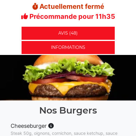
Actuellement fermé
Précommande pour 11h35
AVIS (48)
INFORMATIONS
Nos Burgers
Cheeseburger
Steak 50g, oignons, cornichon, sauce ketchup, sauce