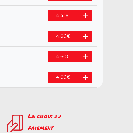
4.40
€
4.60
€
4.60
€
4.60
€
Le choix du
paiement