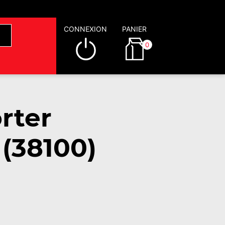
CONNEXION
PANIER
0
rter
 (38100)