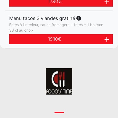
17.90
€
Menu tacos 3 viandes gratiné
Frites à l'intérieur, sauce fromagère + frites + 1 boisson
33 cl au choix
19.10
€