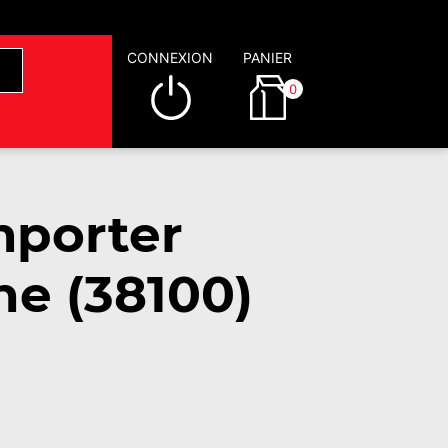
CONNEXION
PANIER
0
mporter
he (38100)