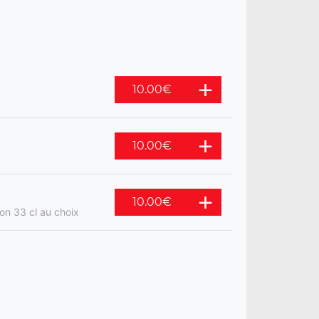
10.00
€
10.00
€
10.00
€
son 33 cl au choix