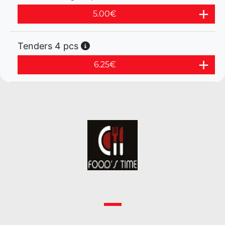
5.00
€
Tenders 4 pcs
6.25
€