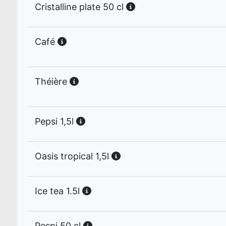
Cristalline plate 50 cl
Café
Théière
Pepsi 1,5l
Oasis tropical 1,5l
Ice tea 1.5l
Pespi 50 cl