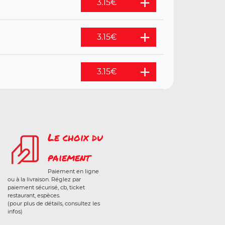
3.15
€
3.15
€
3.15
€
Le choix du
paiement
Paiement en ligne
ou à la livraison. Réglez par
paiement sécurisé, cb, ticket
restaurant, espèces.
(pour plus de détails, consultez les
infos)