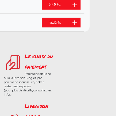
5.00
€
6.25
€
Le choix du
paiement
Paiement en ligne
ou à la livraison. Réglez par
paiement sécurisé, cb, ticket
restaurant, espèces.
(pour plus de détails, consultez les
infos)
Livraison