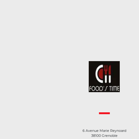
6 Avenue Marie Reynoard
38100 Grenoble