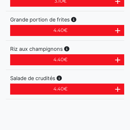
3.10
€
Grande portion de frites
4.40
€
Riz aux champignons
4.40
€
Salade de crudités
4.40
€