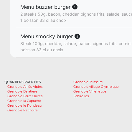
Menu buzzer burger
2 steaks 50g, bacon, cheddar, oignons frits, salade, sauce
1 boisson 33 cl au choix
Menu smocky burger
Steak 100g, cheddar, salade, bacon, oignons frits, cornich
boisson 33 cl au choix
QUARTIERS PROCHES
Grenoble Teisseire
Grenoble Alliés Alpins
Grenoble village Olympique
Grenoble Bajatière
Grenoble Villeneuve
Grenoble Eaux Claires
Echirolles
Grenoble la Capuche
Grenoble le Rondeau
Grenoble Patinoire