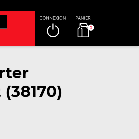
CONNEXION
PANIER
0
rter
 (38170)