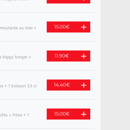
15.00
€
 moutarde au miel +
11.90
€
e biggy burger +
14.40
€
s + 1 boisson 33 cl
15.00
€
tta + frites + 1