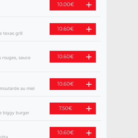
10.00
€
10.60
€
 texas grill
10.60
€
s rouges, sauce
10.60
€
 moutarde au miel
7.50
€
ce biggy burger
10.60
€
itta