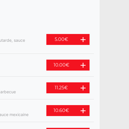
5.00
€
utarde, sauce
10.00
€
11.25
€
 barbecue
10.60
€
sauce mexicaine