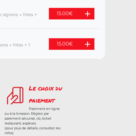
15.00
€
 oignons + frites +
15.00
€
ons + frites + 1
Le choix du
paiement
Paiement en ligne
ou à la livraison. Réglez par
paiement sécurisé, cb, ticket
restaurant, espèces.
(pour plus de détails, consultez les
infos)