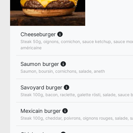
Cheeseburger
Steak 50g, oignons, cornichon, sauce ketchup, sauce mo
américaine
Saumon burger
Saumon, boursin, cornichons, salade, aneth
Savoyard burger
Steak 100g, bacon, raclette, galette rösti, salade, sauce
Mexicain burger
Steak 100g, cheddar, poivrons, oignons rouges, salade, 