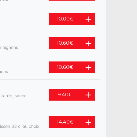
10.00
€
10.60
€
e oignons
10.60
€
hons
9.40
€
utarde, sauce
14.40
€
isson 33 cl au choix