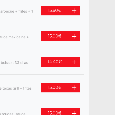
15.60
€
barbecue + frites + 1
15.00
€
sauce mexicaine +
14.40
€
 boisson 33 cl au
15.00
€
texas grill + frites
15.00
€
s rouges, sauce