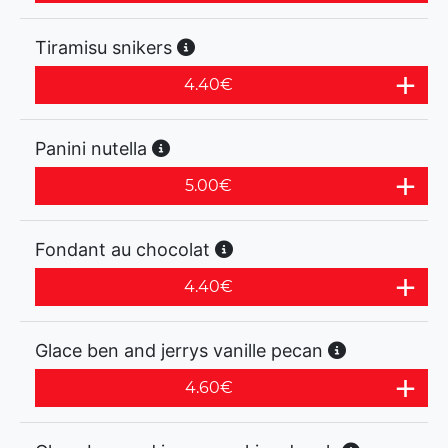
Tiramisu snikers
4.40
€
Panini nutella
5.00
€
Fondant au chocolat
4.40
€
Glace ben and jerrys vanille pecan
4.60
€