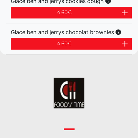
Glace ben and jerrys cookies dough
4.60
€
Glace ben and jerrys chocolat brownies
4.60
€