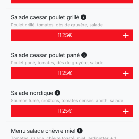
Salade caesar poulet grillé
Poulet grillé, tomates, dès de gruyère, salade
11.25
€
Salade ceasar poulet pané
Poulet pané, tomates, dès de gruyère, salade
11.25
€
Salade nordique
Saumon fumé, croûtons, tomates cerises, aneth, salade
11.25
€
Menu salade chèvre miel
Tomates, salade, chèvre toasté, miel, lardinettes + 1