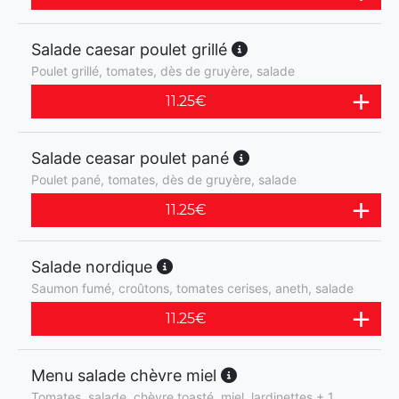
Salade caesar poulet grillé
Poulet grillé, tomates, dès de gruyère, salade
11.25
€
Salade ceasar poulet pané
Poulet pané, tomates, dès de gruyère, salade
11.25
€
Salade nordique
Saumon fumé, croûtons, tomates cerises, aneth, salade
11.25
€
Menu salade chèvre miel
Tomates, salade, chèvre toasté, miel, lardinettes + 1