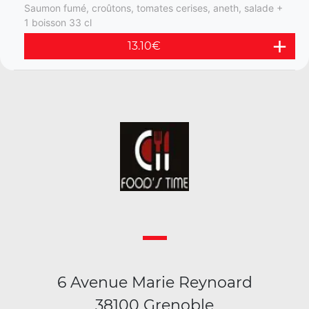
Saumon fumé, croûtons, tomates cerises, aneth, salade +
1 boisson 33 cl
13.10
€
6 Avenue Marie Reynoard
38100 Grenoble