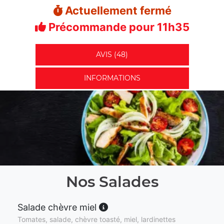
Actuellement fermé
Précommande pour 11h35
AVIS (48)
INFORMATIONS
Nos Salades
Salade chèvre miel
Tomates, salade, chèvre toasté, miel, lardinettes