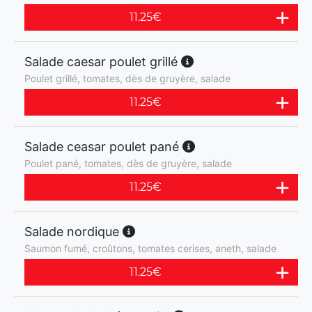
11.25
€
Salade caesar poulet grillé
Poulet grillé, tomates, dès de gruyère, salade
11.25
€
Salade ceasar poulet pané
Poulet pané, tomates, dès de gruyère, salade
11.25
€
Salade nordique
Saumon fumé, croûtons, tomates cerises, aneth, salade
11.25
€