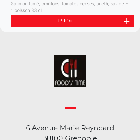
Saumon fumé, croûtons, tomates cerises, aneth, salade +
1 boisson 33 cl
13.10
€
6 Avenue Marie Reynoard
38100 Grenoble