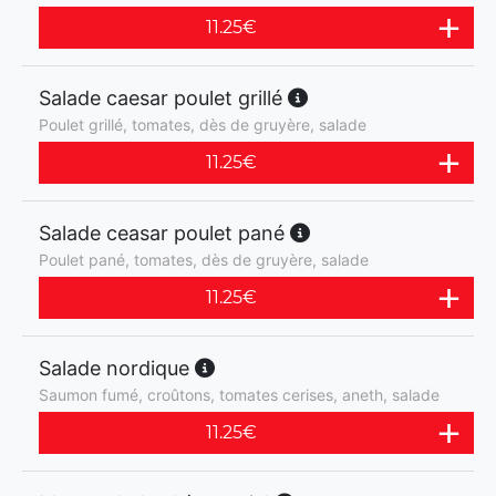
11.25
€
Salade caesar poulet grillé
Poulet grillé, tomates, dès de gruyère, salade
11.25
€
Salade ceasar poulet pané
Poulet pané, tomates, dès de gruyère, salade
11.25
€
Salade nordique
Saumon fumé, croûtons, tomates cerises, aneth, salade
11.25
€