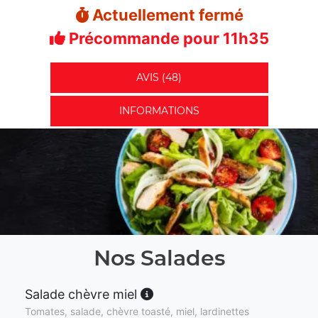
Actuellement fermé
Précommande pour 11h35
AVIS (48)
INFORMATIONS
Nos Salades
Salade chèvre miel
Tomates, salade, chèvre toasté, miel, lardinettes