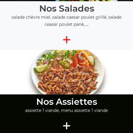
Nos Salades
salade chèvre miel, salade caesar poulet grillé, salade
ceasar poulet pané, ...
+
Nos Assiettes
assiette 1 viande, menu assiette 1 viande
+