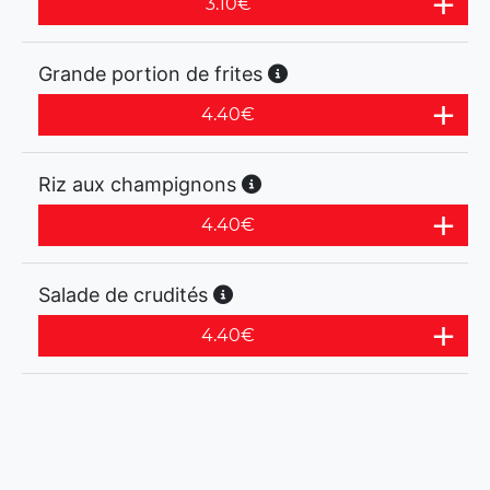
3.10
€
Grande portion de frites
4.40
€
Riz aux champignons
4.40
€
Salade de crudités
4.40
€