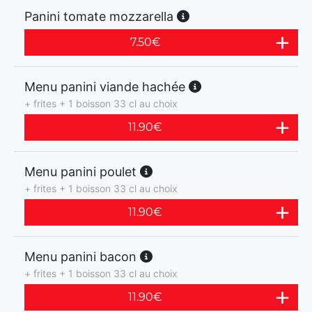
Panini tomate mozzarella
7.50
€
Menu panini viande hachée
+ frites + 1 boisson 33 cl au choix
11.90
€
Menu panini poulet
+ frites + 1 boisson 33 cl au choix
11.90
€
Menu panini bacon
+ frites + 1 boisson 33 cl au choix
11.90
€