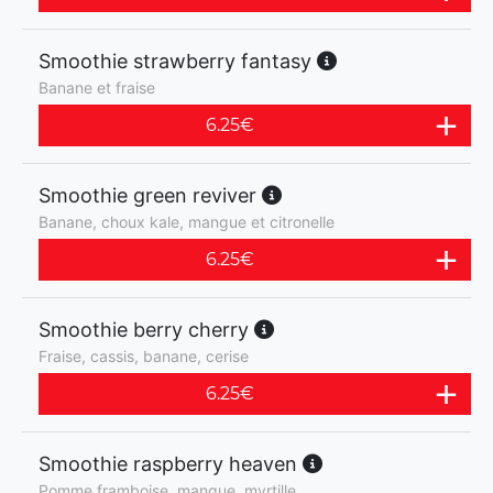
Smoothie strawberry fantasy
Banane et fraise
6.25
€
Smoothie green reviver
Banane, choux kale, mangue et citronelle
6.25
€
Smoothie berry cherry
Fraise, cassis, banane, cerise
6.25
€
Smoothie raspberry heaven
Pomme framboise, mangue, myrtille