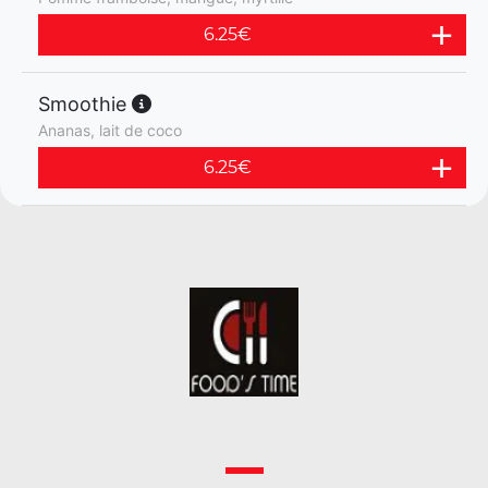
6.25
€
Smoothie
Ananas, lait de coco
6.25
€