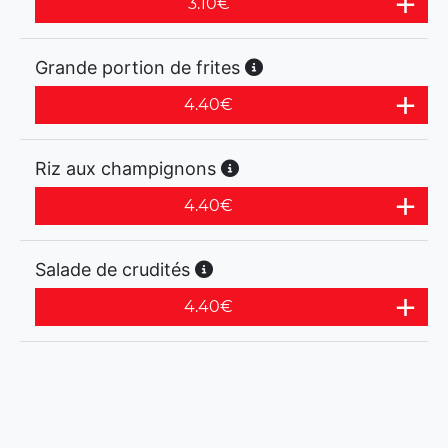
3.10
€
Grande portion de frites
4.40
€
Riz aux champignons
4.40
€
Salade de crudités
4.40
€