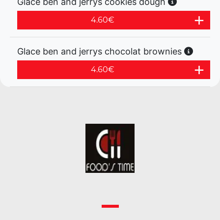
Glace ben and jerrys cookies dough
4.60
€
Glace ben and jerrys chocolat brownies
4.60
€