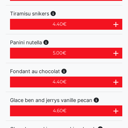
Tiramisu snikers
4.40
€
Panini nutella
5.00
€
Fondant au chocolat
4.40
€
Glace ben and jerrys vanille pecan
4.60
€