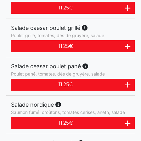
11.25
€
Salade caesar poulet grillé
Poulet grillé, tomates, dès de gruyère, salade
11.25
€
Salade ceasar poulet pané
Poulet pané, tomates, dès de gruyère, salade
11.25
€
Salade nordique
Saumon fumé, croûtons, tomates cerises, aneth, salade
11.25
€