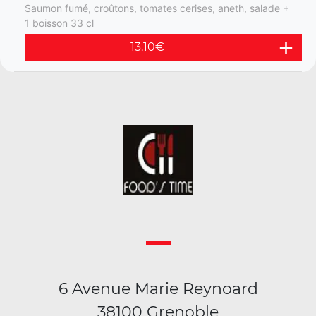
Saumon fumé, croûtons, tomates cerises, aneth, salade +
1 boisson 33 cl
13.10
€
6 Avenue Marie Reynoard
38100 Grenoble