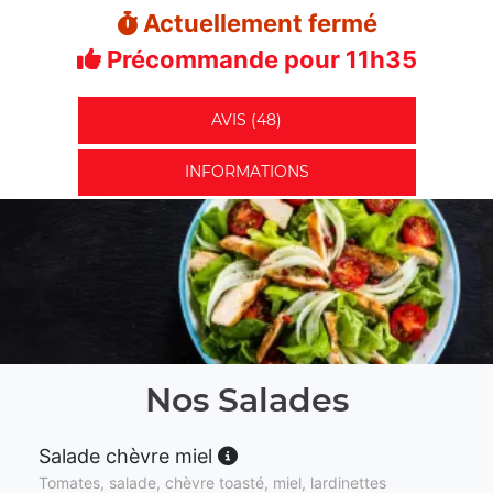
Actuellement fermé
Précommande pour 11h35
AVIS (48)
INFORMATIONS
Nos Salades
Salade chèvre miel
Tomates, salade, chèvre toasté, miel, lardinettes