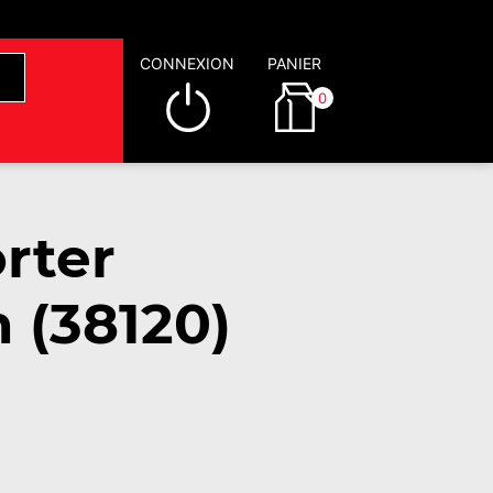
CONNEXION
PANIER
0
rter
 (38120)