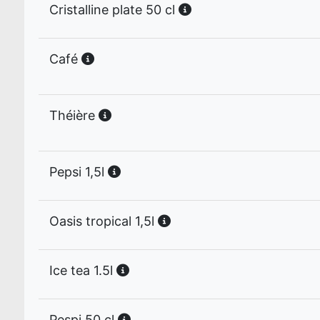
Cristalline plate 50 cl
Café
Théière
Pepsi 1,5l
Oasis tropical 1,5l
Ice tea 1.5l
Pespi 50 cl