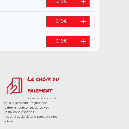
3.15
€
3.15
€
3.15
€
Le choix du
paiement
Paiement en ligne
ou à la livraison. Réglez par
paiement sécurisé, cb, ticket
restaurant, espèces.
(pour plus de détails, consultez les
infos)