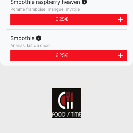
Smoothie raspberry heaven
Pomme framboise, mangue, myrtille
6.25
€
Smoothie
Ananas, lait de coco
6.25
€