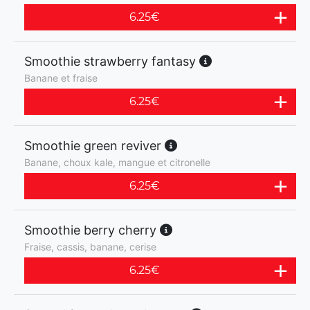
6.25
€
Smoothie strawberry fantasy
Banane et fraise
6.25
€
Smoothie green reviver
Banane, choux kale, mangue et citronelle
6.25
€
Smoothie berry cherry
Fraise, cassis, banane, cerise
6.25
€