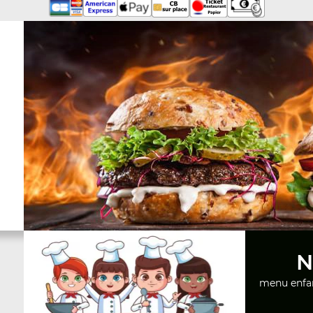
N
menu enfa