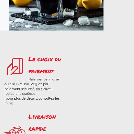
Le choix du
paiement
Paiement en ligne
ou à la livraison. Réglez par
paiement sécurisé, cb, ticket
restaurant, espèces.
(pour plus de détails, consultez les
infos)
Livraison
rapide