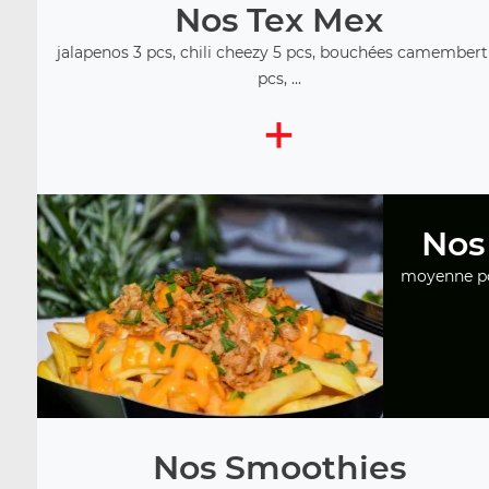
Nos Tex Mex
jalapenos 3 pcs, chili cheezy 5 pcs, bouchées camembert
pcs, ...
+
Nos
moyenne por
Nos Smoothies