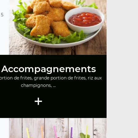
 5
 Accompagnements
tion de frites, grande portion de frites, riz aux
champignons, ...
+