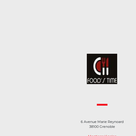
6 Avenue Marie Reynoard
38100 Grenoble