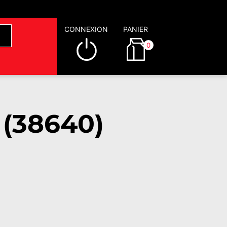
CONNEXION
PANIER
0
 (38640)